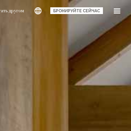
тать другом
БРОНИРУЙТЕ СЕЙЧАС
EN
РУ
中国
IT
DE